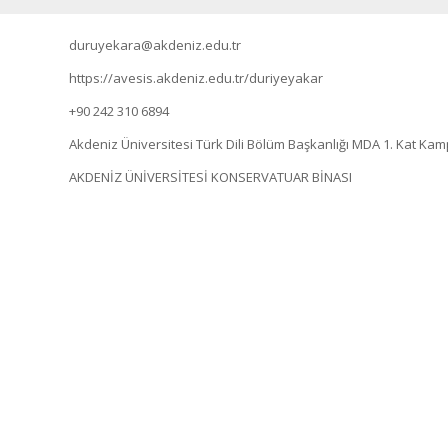
duruyekara@akdeniz.edu.tr
https://avesis.akdeniz.edu.tr/duriyeyakar
+90 242 310 6894
Akdeniz Üniversitesi Türk Dili Bölüm Başkanlığı MDA 1. Kat 
AKDENİZ ÜNİVERSİTESİ KONSERVATUAR BİNASI