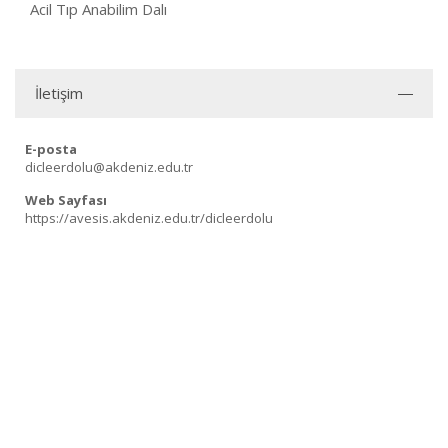
Acil Tıp Anabilim Dalı
İletişim
E-posta
dicleerdolu@akdeniz.edu.tr
Web Sayfası
https://avesis.akdeniz.edu.tr/dicleerdolu