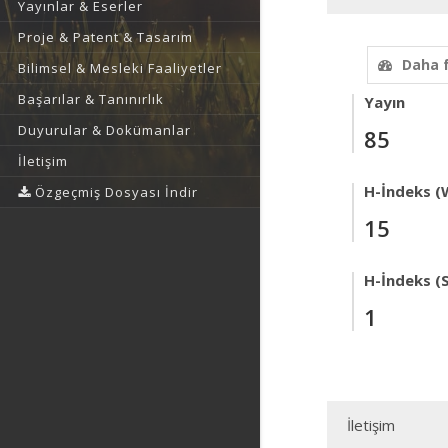
Yayınlar & Eserler
Proje & Patent & Tasarım
Daha 
Bilimsel & Mesleki Faaliyetler
Başarılar & Tanınırlık
Yayın
Duyurular & Dokümanlar
85
İletişim
H-İndeks (
Özgeçmiş Dosyası İndir
15
H-İndeks (
1
İletişim