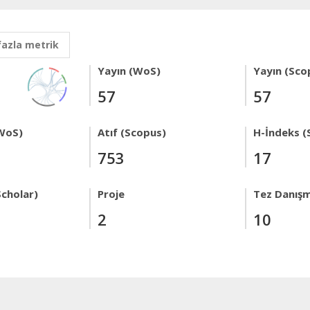
fazla metrik
Yayın (WoS)
Yayın (Sco
57
57
WoS)
Atıf (Scopus)
H-İndeks (
753
17
Scholar)
Proje
Tez Danışm
2
10