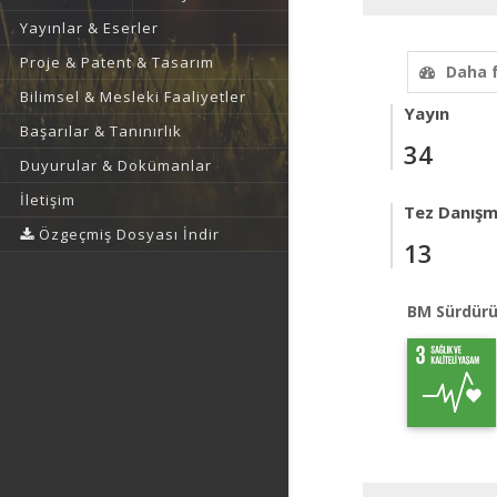
Yayınlar & Eserler
Proje & Patent & Tasarım
Daha 
Bilimsel & Mesleki Faaliyetler
Yayın
Başarılar & Tanınırlık
34
Duyurular & Dokümanlar
İletişim
Tez Danışm
Özgeçmiş Dosyası İndir
13
BM Sürdürü