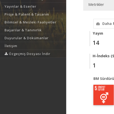
Metrikler
Yayınlar & Eserler
Proje & Patent & Tasarım
Bilimsel & Mesleki Faaliyetler
Daha 
Başarılar & Tanınırlık
Yayın
Duyurular & Dokümanlar
14
İletişim
Özgeçmiş Dosyası İndir
H-İndeks (
1
BM Sürdürü