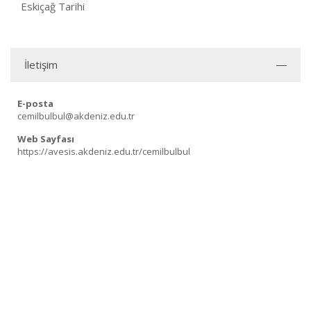
Eskiçağ Tarihi
İletişim
E-posta
cemilbulbul@akdeniz.edu.tr
Web Sayfası
https://avesis.akdeniz.edu.tr/cemilbulbul