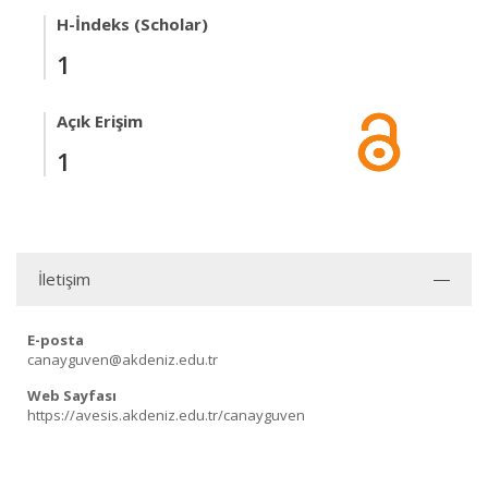
H-İndeks (Scholar)
1
Açık Erişim
1
İletişim
E-posta
canayguven@akdeniz.edu.tr
Web Sayfası
https://avesis.akdeniz.edu.tr/canayguven