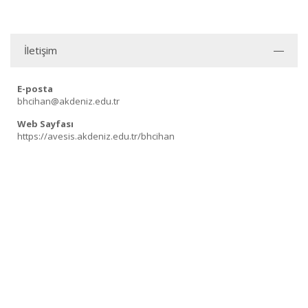
İletişim
E-posta
bhcihan@akdeniz.edu.tr
Web Sayfası
https://avesis.akdeniz.edu.tr/bhcihan