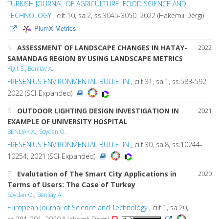
TURKISH JOURNAL OF AGRICULTURE: FOOD SCIENCE AND
TECHNOLOGY
, cilt.10, sa.2, ss.3045-3050, 2022 (Hakemli Dergi)
PlumX Metrics
5.
ASSESSMENT OF LANDSCAPE CHANGES IN HATAY-
2022
SAMANDAG REGION BY USING LANDSCAPE METRICS
Yigit S.
,
Benliay A.
FRESENIUS ENVIRONMENTAL BULLETIN
, cilt.31, sa.1, ss.583-592,
2022 (SCI-Expanded)
6.
OUTDOOR LIGHTING DESIGN INVESTIGATION IN
2021
EXAMPLE OF UNIVERSITY HOSPITAL
BENLİAY A.
,
Soydan O.
FRESENIUS ENVIRONMENTAL BULLETIN
, cilt.30, sa.8, ss.10244-
10254, 2021 (SCI-Expanded)
7.
Evalutation of The Smart City Applications in
2020
Terms of Users: The Case of Turkey
Soydan O.
,
Benliay A.
European Journal of Science and Technology
, cilt.1, sa.20,