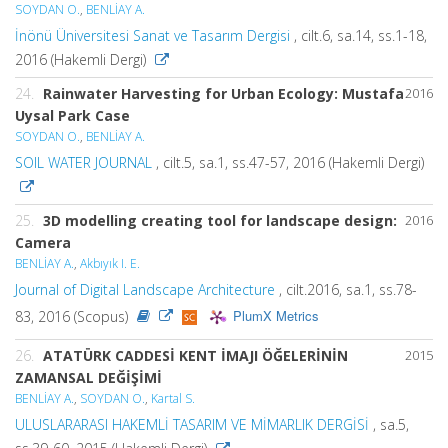
SOYDAN O.
,
BENLİAY A.
İnönü Üniversitesi Sanat ve Tasarım Dergisi
, cilt.6, sa.14, ss.1-18,
2016 (Hakemli Dergi)
24.
Rainwater Harvesting for Urban Ecology: Mustafa
2016
Uysal Park Case
SOYDAN O.
,
BENLİAY A.
SOIL WATER JOURNAL
, cilt.5, sa.1, ss.47-57, 2016 (Hakemli Dergi)
25.
3D modelling creating tool for landscape design:
2016
Camera
BENLİAY A.
,
Akbıyık I. E.
Journal of Digital Landscape Architecture
, cilt.2016, sa.1, ss.78-
PlumX Metrics
83, 2016 (Scopus)
26.
ATATÜRK CADDESİ KENT İMAJI ÖĞELERİNİN
2015
ZAMANSAL DEĞİŞİMİ
BENLİAY A.
,
SOYDAN O.
,
Kartal S.
ULUSLARARASI HAKEMLİ TASARIM VE MİMARLIK DERGİSİ
, sa.5,