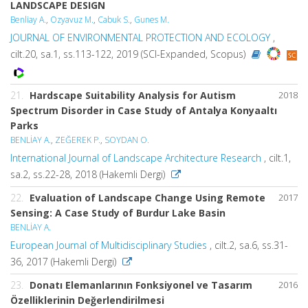
LANDSCAPE DESIGN
Benliay A.
,
Ozyavuz M.
,
Cabuk S.
,
Gunes M.
JOURNAL OF ENVIRONMENTAL PROTECTION AND ECOLOGY
,
cilt.20, sa.1, ss.113-122, 2019 (SCI-Expanded, Scopus)
21.
Hardscape Suitability Analysis for Autism
2018
Spectrum Disorder in Case Study of Antalya Konyaaltı
Parks
BENLİAY A.
,
ZEĞEREK P.
,
SOYDAN O.
International Journal of Landscape Architecture Research
, cilt.1,
sa.2, ss.22-28, 2018 (Hakemli Dergi)
22.
Evaluation of Landscape Change Using Remote
2017
Sensing: A Case Study of Burdur Lake Basin
BENLİAY A.
European Journal of Multidisciplinary Studies
, cilt.2, sa.6, ss.31-
36, 2017 (Hakemli Dergi)
23.
Donatı Elemanlarının Fonksiyonel ve Tasarım
2016
Özelliklerinin Değerlendirilmesi