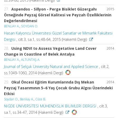
ss.39-60, 2015 (Hakemli Dergi)
27.
Aspendos - Sillyon - Perge Bisiklet Güzergahı
2015
Örneğinde Peyzaj Görsel Kalitesi ve Peyzah Özelliklerinin
Değerlendirilmesi
BENLİAY A.
,
SOYDAN O.
Hasan Kalyoncu Üniversitesi Güzel Sanatlar ve Mimarlık Fakültesi
Dergisi
, cilt.3, sa.1, ss.48-64, 2015 (Hakemli Dergi)
28.
Using NDVI to Assess Vegetative Land Cover
2014
Change in Coastline of Belek Antalya
BENLİAY A.
,
ALTUNTAŞ A.
Journal of Selçuk University Natural and Applied Science
, cilt.2,
ss.1049-1060, 2014 (Hakemli Dergi)
29.
Okul Öncesi Eğitim Kurumlarında Dış Mekan
2014
Peyzaj Tasarımının 5–6 Yaş Çocuk Grubu Algısı Üzerindeki
Etkisi
Soydan O.
,
Benliay A.
,
Cüce B.
NİĞDE ÜNİVERSİTESİ MÜHENDİSLİK BİLİMLERİ DERGİSİ
, cilt.3,
sa.1, ss.34-47, 2014 (Hakemli Dergi)