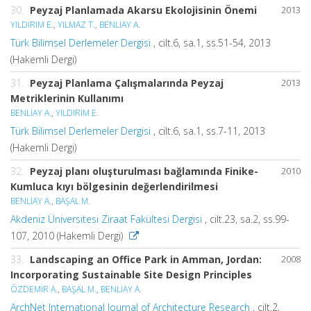
30.
Peyzaj Planlamada Akarsu Ekolojisinin Önemi
2013
YILDIRIM E.
,
YILMAZ T.
,
BENLİAY A.
Türk Bilimsel Derlemeler Dergisi
, cilt.6, sa.1, ss.51-54, 2013
(Hakemli Dergi)
31.
Peyzaj Planlama Çalışmalarında Peyzaj
2013
Metriklerinin Kullanımı
BENLİAY A.
,
YILDIRIM E.
Türk Bilimsel Derlemeler Dergisi
, cilt.6, sa.1, ss.7-11, 2013
(Hakemli Dergi)
32.
Peyzaj planı oluşturulması bağlamında Finike-
2010
Kumluca kıyı bölgesinin değerlendirilmesi
BENLİAY A.
,
BAŞAL M.
Akdeniz Üniversitesi Ziraat Fakültesi Dergisi
, cilt.23, sa.2, ss.99-
107, 2010 (Hakemli Dergi)
33.
Landscaping an Office Park in Amman, Jordan:
2008
Incorporating Sustainable Site Design Principles
ÖZDEMİR A.
,
BAŞAL M.
,
BENLİAY A.
ArchNet International Journal of Architecture Research
, cilt.2,