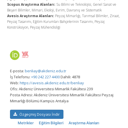
Scopus Araştırma Alanları:
Su Bilimi ve Teknolojisi, Genel Sanat ve
Beşeri Bilimler, Mimari, Ekoloji, Evrim, Davranış ve Sistematik
Avesis Araştırma Alanları:
Peyzaj Mimarlığı, Tarımsal Bilimler, Ziraat,
Peyzaj Tasarımı, Eğitim Kurumları Bahçelerinin Tasarımı, Peyzaj
Konstrüksiyon, Peyzaj Mühendisliği
E-posta:
benliay@akdeniz.edu.tr
İş Telefonu:
+90 242 227 4400
Dahili: 4878
Web:
https://avesis.akdeniz.edu.tr/benliay
Ofis:
Akdeniz Üniversitesi Mimarlık Fakültesi 239
Posta Adresi:
Akdeniz Üniversitesi Mimarlık Fakültesi Peyzaj
Mimarlığı Bölümü Kampüs Antalya
Özgeçmiş Dosyası İndir
Metrikler
Eğitim Bilgileri
Araştırma Alanları