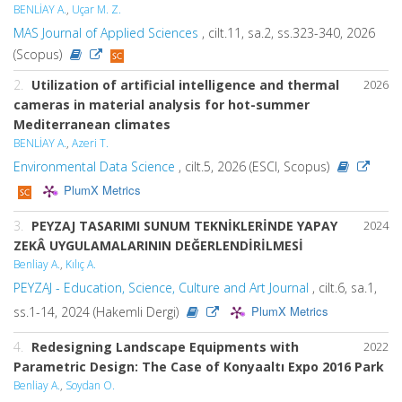
BENLİAY A.
,
Uçar M. Z.
MAS Journal of Applied Sciences
, cilt.11, sa.2, ss.323-340, 2026
(Scopus)
2.
Utilization of artificial intelligence and thermal
2026
cameras in material analysis for hot-summer
Mediterranean climates
BENLİAY A.
,
Azeri T.
Environmental Data Science
, cilt.5, 2026 (ESCI, Scopus)
PlumX Metrics
3.
PEYZAJ TASARIMI SUNUM TEKNİKLERİNDE YAPAY
2024
ZEKÂ UYGULAMALARININ DEĞERLENDİRİLMESİ
Benliay A.
,
Kılıç A.
PEYZAJ - Education, Science, Culture and Art Journal
, cilt.6, sa.1,
PlumX Metrics
ss.1-14, 2024 (Hakemli Dergi)
4.
Redesigning Landscape Equipments with
2022
Parametric Design: The Case of Konyaaltı Expo 2016 Park
Benliay A.
,
Soydan O.