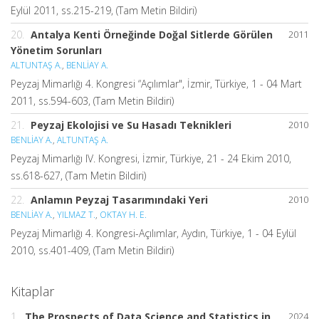
Eylül 2011, ss.215-219, (Tam Metin Bildiri)
20.
Antalya Kenti Örneğinde Doğal Sitlerde Görülen
2011
Yönetim Sorunları
ALTUNTAŞ A.
,
BENLİAY A.
Peyzaj Mimarlığı 4. Kongresi “Açılımlar", İzmir, Türkiye, 1 - 04 Mart
2011, ss.594-603, (Tam Metin Bildiri)
21.
Peyzaj Ekolojisi ve Su Hasadı Teknikleri
2010
BENLİAY A.
,
ALTUNTAŞ A.
Peyzaj Mimarlığı IV. Kongresi, İzmir, Türkiye, 21 - 24 Ekim 2010,
ss.618-627, (Tam Metin Bildiri)
22.
Anlamın Peyzaj Tasarımındaki Yeri
2010
BENLİAY A.
,
YILMAZ T.
,
OKTAY H. E.
Peyzaj Mimarlığı 4. Kongresi-Açılımlar, Aydın, Türkiye, 1 - 04 Eylül
2010, ss.401-409, (Tam Metin Bildiri)
Kitaplar
1.
The Prospects of Data Science and Statistics in
2024