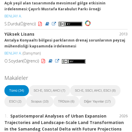
Açık yeşil alan tasarımında mevsimsel gölge etkisinin
irdelenmesi:Çayırlı Mustafa Karabulut Parkı örneği
BENLİAY A.
S.Durdu(Öğrenci)
Yüksek Lisans
2013
Antalya Konyaaltı bölgesi parklarının drenaj sorunlarının peyzaj
mühendisliği kapsamında irdelenmesi
BENLİAY A.
(Danışman)
O.Soydan(Öğrenci)
Makaleler
Tümü (34)
SCI-E, SSCI, AHCI (7)
SCI-E, SSCI, AHCI, ESCI (8)
ESCI (2)
Scopus (10)
TRDizin (6)
Diğer Yayınlar (17)
1.
Spatiotemporal Analyses of Urban Expansion
2026
Trajectories and Landscape-Scale Land Transformation
in the Samandag Coastal Delta with Future Projections