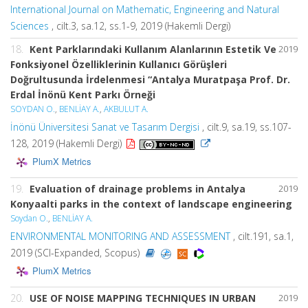
International Journal on Mathematic, Engineering and Natural
Sciences
, cilt.3, sa.12, ss.1-9, 2019 (Hakemli Dergi)
18.
Kent Parklarındaki Kullanım Alanlarının Estetik Ve
2019
Fonksiyonel Özelliklerinin Kullanıcı Görüşleri
Doğrultusunda İrdelenmesi “Antalya Muratpaşa Prof. Dr.
Erdal İnönü Kent Parkı Örneği
SOYDAN O.
,
BENLİAY A.
,
AKBULUT A.
İnönü Üniversitesi Sanat ve Tasarım Dergisi
, cilt.9, sa.19, ss.107-
128, 2019 (Hakemli Dergi)
PlumX Metrics
19.
Evaluation of drainage problems in Antalya
2019
Konyaalti parks in the context of landscape engineering
Soydan O.
,
BENLİAY A.
ENVIRONMENTAL MONITORING AND ASSESSMENT
, cilt.191, sa.1,
2019 (SCI-Expanded, Scopus)
PlumX Metrics
20.
USE OF NOISE MAPPING TECHNIQUES IN URBAN
2019