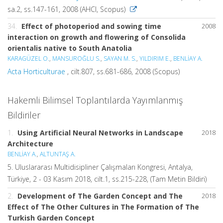
sa.2, ss.147-161, 2008 (AHCI, Scopus)
34.
Effect of photoperiod and sowing time
2008
interaction on growth and flowering of Consolida
orientalis native to South Anatolia
KARAGÜZEL O.
,
MANSUROĞLU S.
,
SAYAN M. S.
,
YILDIRIM E.
,
BENLİAY A.
Acta Horticulturae
, cilt.807, ss.681-686, 2008 (Scopus)
Hakemli Bilimsel Toplantılarda Yayımlanmış
Bildiriler
1.
Using Artificial Neural Networks in Landscape
2018
Architecture
BENLİAY A.
,
ALTUNTAŞ A.
5. Uluslararası Multidisipliner Çalışmaları Kongresi, Antalya,
Türkiye, 2 - 03 Kasım 2018, cilt.1, ss.215-228, (Tam Metin Bildiri)
2.
Development of The Garden Concept and The
2018
Effect of The Other Cultures in The Formation of The
Turkish Garden Concept