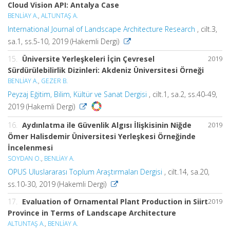
Cloud Vision API: Antalya Case
BENLİAY A.
,
ALTUNTAŞ A.
International Journal of Landscape Architecture Research
, cilt.3,
sa.1, ss.5-10, 2019 (Hakemli Dergi)
15.
Üniversite Yerleşkeleri İçin Çevresel
2019
Sürdürülebilirlik Dizinleri: Akdeniz Üniversitesi Örneği
BENLİAY A.
,
GEZER B.
Peyzaj Eğitim, Bilim, Kültür ve Sanat Dergisi
, cilt.1, sa.2, ss.40-49,
2019 (Hakemli Dergi)
16.
Aydınlatma ile Güvenlik Algısı İlişkisinin Niğde
2019
Ömer Halisdemir Üniversitesi Yerleşkesi Örneğinde
İncelenmesi
SOYDAN O.
,
BENLİAY A.
OPUS Uluslararası Toplum Araştırmaları Dergisi
, cilt.14, sa.20,
ss.10-30, 2019 (Hakemli Dergi)
17.
Evaluation of Ornamental Plant Production in Siirt
2019
Province in Terms of Landscape Architecture
ALTUNTAŞ A.
,
BENLİAY A.