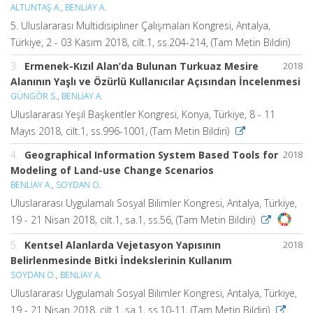
ALTUNTAŞ A.
,
BENLİAY A.
5. Uluslararası Multidisipliner Çalışmaları Kongresi, Antalya,
Türkiye, 2 - 03 Kasım 2018, cilt.1, ss.204-214, (Tam Metin Bildiri)
3.
Ermenek-Kızıl Alan’da Bulunan Turkuaz Mesire
2018
Alanının Yaşlı ve Özürlü Kullanıcılar Açısından İncelenmesi
GÜNGÖR S.
,
BENLİAY A.
Uluslararası Yeşil Başkentler Kongresi, Konya, Türkiye, 8 - 11
Mayıs 2018, cilt.1, ss.996-1001, (Tam Metin Bildiri)
4.
Geographical Information System Based Tools for
2018
Modeling of Land-use Change Scenarios
BENLİAY A.
,
SOYDAN O.
Uluslararası Uygulamalı Sosyal Bilimler Kongresi, Antalya, Türkiye,
19 - 21 Nisan 2018, cilt.1, sa.1, ss.56, (Tam Metin Bildiri)
5.
Kentsel Alanlarda Vejetasyon Yapısının
2018
Belirlenmesinde Bitki İndekslerinin Kullanım
SOYDAN O.
,
BENLİAY A.
Uluslararası Uygulamalı Sosyal Bilimler Kongresi, Antalya, Türkiye,
19 - 21 Nisan 2018, cilt.1, sa.1, ss.10-11, (Tam Metin Bildiri)