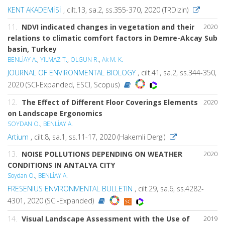
KENT AKADEMİSİ
, cilt.13, sa.2, ss.355-370, 2020 (TRDizin)
11.
NDVI indicated changes in vegetation and their
2020
relations to climatic comfort factors in Demre-Akcay Sub
basin, Turkey
BENLİAY A.
,
YILMAZ T.
,
OLGUN R.
,
Ak M. K.
JOURNAL OF ENVIRONMENTAL BIOLOGY
, cilt.41, sa.2, ss.344-350,
2020 (SCI-Expanded, ESCI, Scopus)
12.
The Effect of Different Floor Coverings Elements
2020
on Landscape Ergonomics
SOYDAN O.
,
BENLİAY A.
Artium
, cilt.8, sa.1, ss.11-17, 2020 (Hakemli Dergi)
13.
NOISE POLLUTIONS DEPENDING ON WEATHER
2020
CONDITIONS IN ANTALYA CITY
Soydan O.
,
BENLİAY A.
FRESENIUS ENVIRONMENTAL BULLETIN
, cilt.29, sa.6, ss.4282-
4301, 2020 (SCI-Expanded)
14.
Visual Landscape Assessment with the Use of
2019