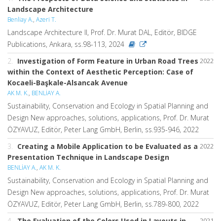
Landscape Architecture
Benliay A.
,
Azeri T.
Landscape Architecture II, Prof. Dr. Murat DAL, Editör, BIDGE
Publications, Ankara, ss.98-113, 2024
2.
Investigation of Form Feature in Urban Road Trees
2022
within the Context of Aesthetic Perception: Case of
Kocaeli-Başkale-Alsancak Avenue
AK M. K.
,
BENLİAY A.
Sustainability, Conservation and Ecology in Spatial Planning and
Design New approaches, solutions, applications, Prof. Dr. Murat
ÖZYAVUZ, Editör, Peter Lang GmbH, Berlin, ss.935-946, 2022
3.
Creating a Mobile Application to be Evaluated as a
2022
Presentation Technique in Landscape Design
BENLİAY A.
,
AK M. K.
Sustainability, Conservation and Ecology in Spatial Planning and
Design New approaches, solutions, applications, Prof. Dr. Murat
ÖZYAVUZ, Editör, Peter Lang GmbH, Berlin, ss.789-800, 2022
4.
The Evaluation of the Colors Used in Layouts in
2021