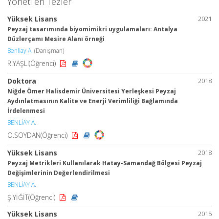
Yönetilen Tezler
Yüksek Lisans
2021
Peyzaj tasarımında biyomimikri uygulamaları: Antalya
Düzlerçamı Mesire Alanı örneği
Benliay A.
(Danışman)
R.YAŞLI(Öğrenci)
Doktora
2018
Niğde Ömer Halisdemir Üniversitesi Yerleşkesi Peyzaj
Aydınlatmasının Kalite ve Enerji Verimliliği Bağlamında
İrdelenmesi
BENLİAY A.
O.SOYDAN(Öğrenci)
Yüksek Lisans
2018
Peyzaj Metrikleri Kullanılarak Hatay-Samandağ Bölgesi Peyzaj
Değişimlerinin Değerlendirilmesi
BENLİAY A.
Ş.YİĞİT(Öğrenci)
Yüksek Lisans
2015