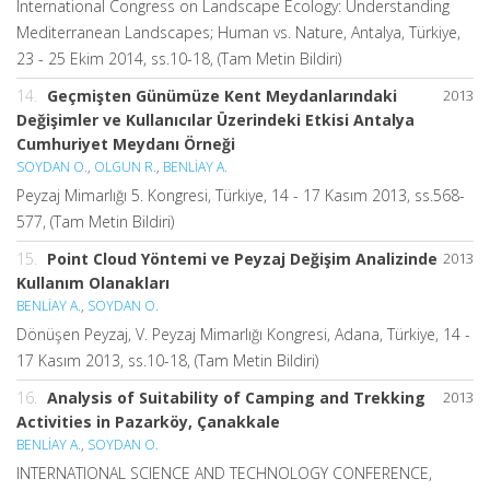
International Congress on Landscape Ecology: Understanding
Mediterranean Landscapes; Human vs. Nature, Antalya, Türkiye,
23 - 25 Ekim 2014, ss.10-18, (Tam Metin Bildiri)
14.
Geçmişten Günümüze Kent Meydanlarındaki
2013
Değişimler ve Kullanıcılar Üzerindeki Etkisi Antalya
Cumhuriyet Meydanı Örneği
SOYDAN O.
,
OLGUN R.
,
BENLİAY A.
Peyzaj Mimarlığı 5. Kongresi, Türkiye, 14 - 17 Kasım 2013, ss.568-
577, (Tam Metin Bildiri)
15.
Point Cloud Yöntemi ve Peyzaj Değişim Analizinde
2013
Kullanım Olanakları
BENLİAY A.
,
SOYDAN O.
Dönüşen Peyzaj, V. Peyzaj Mimarlığı Kongresi, Adana, Türkiye, 14 -
17 Kasım 2013, ss.10-18, (Tam Metin Bildiri)
16.
Analysis of Suitability of Camping and Trekking
2013
Activities in Pazarköy, Çanakkale
BENLİAY A.
,
SOYDAN O.
INTERNATIONAL SCIENCE AND TECHNOLOGY CONFERENCE,