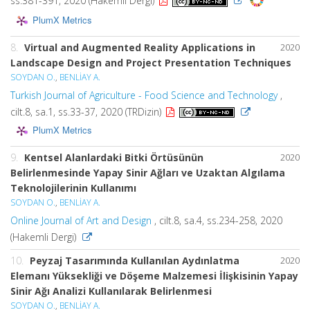
ss.381-391, 2020 (Hakemli Dergi)
PlumX Metrics
8.
Virtual and Augmented Reality Applications in
2020
Landscape Design and Project Presentation Techniques
SOYDAN O.
,
BENLİAY A.
Turkish Journal of Agriculture - Food Science and Technology
,
cilt.8, sa.1, ss.33-37, 2020 (TRDizin)
PlumX Metrics
9.
Kentsel Alanlardaki Bitki Örtüsünün
2020
Belirlenmesinde Yapay Sinir Ağları ve Uzaktan Algılama
Teknolojilerinin Kullanımı
SOYDAN O.
,
BENLİAY A.
Online Journal of Art and Design
, cilt.8, sa.4, ss.234-258, 2020
(Hakemli Dergi)
10.
Peyzaj Tasarımında Kullanılan Aydınlatma
2020
Elemanı Yüksekliği ve Döşeme Malzemesi İlişkisinin Yapay
Sinir Ağı Analizi Kullanılarak Belirlenmesi
SOYDAN O.
,
BENLİAY A.