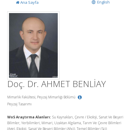
English
Ana Sayfa
Doç. Dr. AHMET BENLİAY
Mimarlık Fakültesi, Peyzaj Mimarlığı Bölümü
Peyzaj Tasarımı
WoS Araştırma Alanları:
Su Kaynakları, Çevre / Ekoloji, Sanat Ve Beşeri
Bilimler, Yerbilimleri, Mimari, Uzaktan Algılama, Tarım Ve Çevre Bilimleri
(Age), Ekoloji, Sanat Ve Beşeri Bilimler (Ahci), Temel Bilimler (Sci)