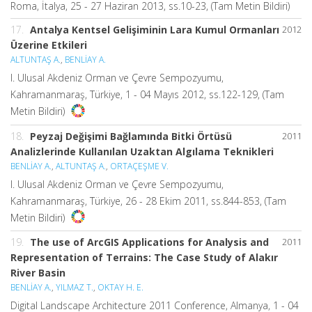
Roma, İtalya, 25 - 27 Haziran 2013, ss.10-23, (Tam Metin Bildiri)
17.
Antalya Kentsel Gelişiminin Lara Kumul Ormanları
2012
Üzerine Etkileri
ALTUNTAŞ A.
,
BENLİAY A.
I. Ulusal Akdeniz Orman ve Çevre Sempozyumu,
Kahramanmaraş, Türkiye, 1 - 04 Mayıs 2012, ss.122-129, (Tam
Metin Bildiri)
18.
Peyzaj Değişimi Bağlamında Bitki Örtüsü
2011
Analizlerinde Kullanılan Uzaktan Algılama Teknikleri
BENLİAY A.
,
ALTUNTAŞ A.
,
ORTAÇEŞME V.
I. Ulusal Akdeniz Orman ve Çevre Sempozyumu,
Kahramanmaraş, Türkiye, 26 - 28 Ekim 2011, ss.844-853, (Tam
Metin Bildiri)
19.
The use of ArcGIS Applications for Analysis and
2011
Representation of Terrains: The Case Study of Alakır
River Basin
BENLİAY A.
,
YILMAZ T.
,
OKTAY H. E.
Digital Landscape Architecture 2011 Conference, Almanya, 1 - 04