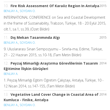
10.
Fire Risk Assessment Of Karaöz Region In Antalya
2015
BENLİAY A.
,
SOYDAN O.
INTERNATIONAL CONFERENCE on Sea and Coastal Development
in the frame of Sustainability, Trabzon, Türkiye, 18 - 20 Eylül 2015,
cilt.1, sa.1, ss.39, (Özet Bildiri)
11.
Dış Mekan Tasarımında Algı
2015
BENLİAY A.
,
SOYDAN O.
9. Uluslararası Sinan Sempozyumu – Sınırla-ma, Edirne, Türkiye,
21 - 22 Haziran 2015, ss.10-18, (Tam Metin Bildiri)
12.
Peyzaj Mimarlığı Araştırma Görevlilerinin Tasarım
2014
Eğitimine İlişkin Görüşleri
BENLİAY A.
1. Peyzaj Mimarlığı Eğitim Öğretim Çalıştayı, Antalya, Türkiye, 10 -
12 Nisan 2014, ss.147-155, (Tam Metin Bildiri)
13.
Vegetative Land Cover Change in Coastal Area of
2014
Kumluca - Finike, Antalya
BENLİAY A.
,
SOYDAN O.