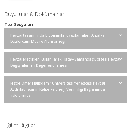
Duyurular & Dokümanlar
Tez Dosyaları
Peyzaj tasarımında biyomimikri uygulamaları: Antalya
Düzlerçamı Mesire Alanı örneği
Peyzaj Metrikleri Kullanılarak Hatay-Samandağ Bölgesi Peyzaj
Değişimlerinin Değerlendirilmesi
Niğde Ömer Halisdemir Üniversitesi Yerleşkesi Peyzaj
Aydınlatmasının Kalite ve Enerji Verimliliği Bağlamında
İrdelenmesi
Eğitim Bilgileri