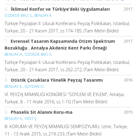
6.
İklimsel Konfor ve Türkiye’deki Uygulamaları
2017
ÖZDEDE BACI S.
,
BENLİAY A.
Türkiye Peyzajları II. Ulusal Konferansı Peyzaj Politikaları, İstanbul,
Türkiye, 20 - 21 Kasım 2017, ss.174-185, (Tam Metin Bildiri)
7.
Evrensel Tasarım Kapsamında Otizm Spektrum
2017
Bozukluğu . Antalya Akdeniz Kent Parkı Örneği
BENLİAY A.
,
ÖZDEDE BACI S.
Türkiye Peyzajları II. Ulusal Konferansı Peyzaj Politikaları, İstanbul,
Türkiye, 20 - 21 Kasım 2017, ss.262-272, (Tam Metin Bildiri)
8.
Otistik Çocuklara Yönelik Peyzaj Tasarımı
2016
BENLİAY A.
,
SOYDAN O.
VI. PEYZAJ MİMARLIĞI KONGRESİ "SÖYLEM VE EYLEM", Antalya,
Türkiye, 8 - 11 Aralık 2016, ss.1-10, (Tam Metin Bildiri)
9.
Phaselis Sit Alanını Koru-ma
2015
BENLİAY A.
,
YİĞİT Ş.
III. KORUMA VE PEYZAJ MİMARLIĞI SEMPOZYUMU, İzmir, Türkiye,
11 - 13 Aralık 2015, ss.219-233, (Tam Metin Bildiri)