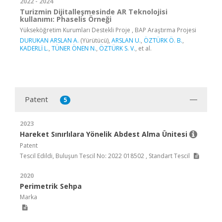
2022 - 2024
Turizmin Dijitalleşmesinde AR Teknolojisi
kullanımı: Phaselis Örneği
Yükseköğretim Kurumları Destekli Proje , BAP Araştırma Projesi
DURUKAN ARSLAN A.
(Yürütücü),
ARSLAN U.
,
ÖZTÜRK Ö. B.
,
KADERLİ L.
,
TÜNER ÖNEN N.
,
ÖZTÜRK S. V.
, et al.
Patent
5
2023
Hareket Sınırlılara Yönelik Abdest Alma Ünitesi
Patent
Tescil Edildi, Buluşun Tescil No: 2022 018502 , Standart Tescil
2020
Perimetrik Sehpa
Marka