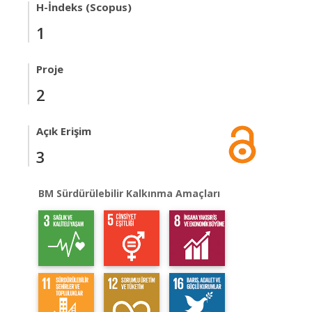
H-İndeks (Scopus)
1
Proje
2
Açık Erişim
3
BM Sürdürülebilir Kalkınma Amaçları