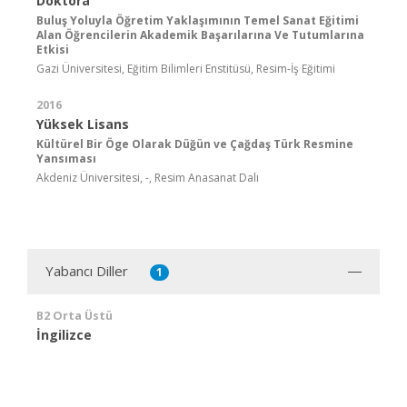
Doktora
Buluş Yoluyla Öğretim Yaklaşımının Temel Sanat Eğitimi
Alan Öğrencilerin Akademik Başarılarına Ve Tutumlarına
Etkisi
Gazi Üniversitesi, Eğitim Bilimleri Enstitüsü, Resim-İş Eğitimi
2016
Yüksek Lisans
Kültürel Bir Öge Olarak Düğün ve Çağdaş Türk Resmine
Yansıması
Akdeniz Üniversitesi, -, Resim Anasanat Dalı
Yabancı Diller
1
B2 Orta Üstü
İngilizce