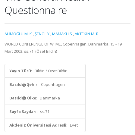
Questionnaire
ALİMOĞLU M. K.
,
ŞENOL Y.
,
MAMAKLI S.
,
AKTEKİN M. R.
WORLD CONFERENGE OF WFME, Copenhagen, Danimarka, 15 - 19
Mart 2003, ss.71, (Özet Bildiri)
Yayın Türü:
Bildiri / Özet Bildiri
Basıldığı Şehir:
Copenhagen
Basıldığı Ülke:
Danimarka
Sayfa Sayıları:
ss.71
Akdeniz Üniversitesi Adresli:
Evet