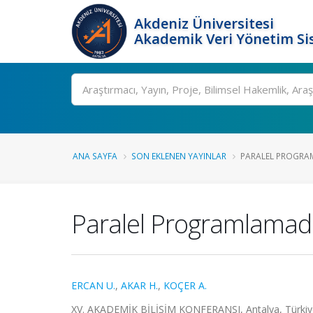
Akdeniz Üniversitesi
Akademik Veri Yönetim Si
Ara
ANA SAYFA
SON EKLENEN YAYINLAR
PARALEL PROGRAM
Paralel Programlamada
ERCAN U.
,
AKAR H.
,
KOÇER A.
XV. AKADEMİK BİLİŞİM KONFERANSI, Antalya, Türkiye, 