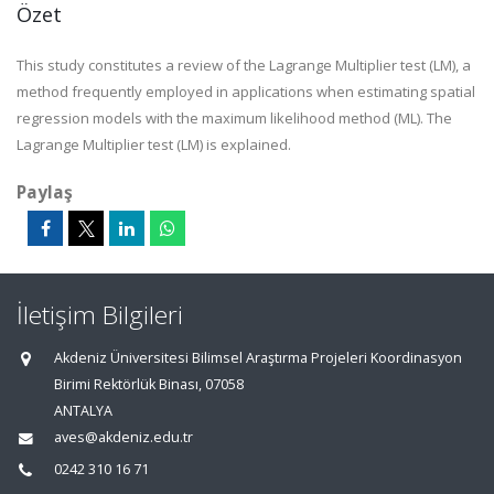
Özet
This study constitutes a review of the Lagrange Multiplier test (LM), a
method frequently employed in applications when estimating spatial
regression models with the maximum likelihood method (ML). The
Lagrange Multiplier test (LM) is explained.
Paylaş
İletişim Bilgileri
Akdeniz Üniversitesi Bilimsel Araştırma Projeleri Koordinasyon
Birimi Rektörlük Binası, 07058
ANTALYA
aves@akdeniz.edu.tr
0242 310 16 71