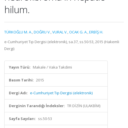
hilum.
TÜRKOĞLU M. A.
,
DOĞRU V.
,
VURAL V.
,
OCAK G. A.
,
ERBİŞ H.
e-Cumhuriyet Tıp Dergisi (elektronik), sa.37, ss.50-53, 2015 (Hakemli
Dergi)
Yayın Türü:
Makale / Vaka Takdimi
Basım Tarihi:
2015
Dergi Adı:
e-Cumhuriyet Tıp Dergisi (elektronik)
Derginin Tarandığı İndeksler:
TR DİZİN (ULAKBİM)
Sayfa Sayıları:
ss.50-53