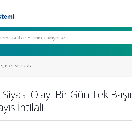
stemi
Ş, BIR SIYASI OLAY: B...
r Siyasi Olay: Bir Gün Tek Başı
s İhtilali