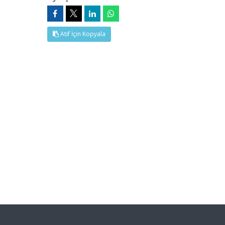
Atıf İçin Kopyala