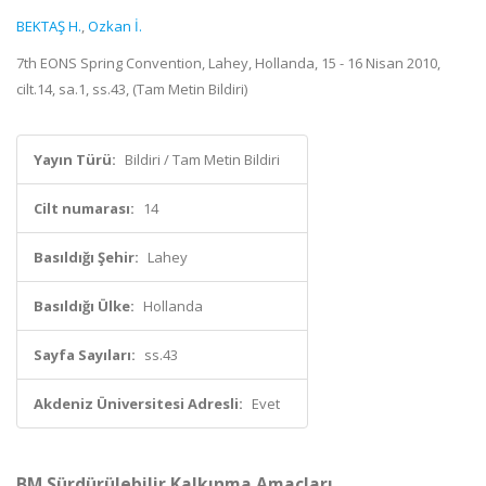
BEKTAŞ H.
,
Ozkan İ.
7th EONS Spring Convention, Lahey, Hollanda, 15 - 16 Nisan 2010,
cilt.14, sa.1, ss.43, (Tam Metin Bildiri)
Yayın Türü:
Bildiri / Tam Metin Bildiri
Cilt numarası:
14
Basıldığı Şehir:
Lahey
Basıldığı Ülke:
Hollanda
Sayfa Sayıları:
ss.43
Akdeniz Üniversitesi Adresli:
Evet
BM Sürdürülebilir Kalkınma Amaçları