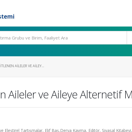
stemi
TLENEN AILELER VE AILEY...
 Aileler ve Aileye Alternetif 
e Eleştirel Tartışmalar, Elif Baş,Derya Kayma, Editör, Siyasal Kitabevi