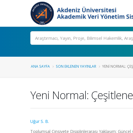
Akdeniz Üniversitesi
Akademik Veri Yönetim Si
Ara
ANA SAYFA
SON EKLENEN YAYINLAR
YENI NORMAL: ÇEŞI
Yeni Normal: Çeşitlenen
Uğur S. B.
Toplumsal Cinsiyete Disiplinlerarası Yaklaşım: Güncel v