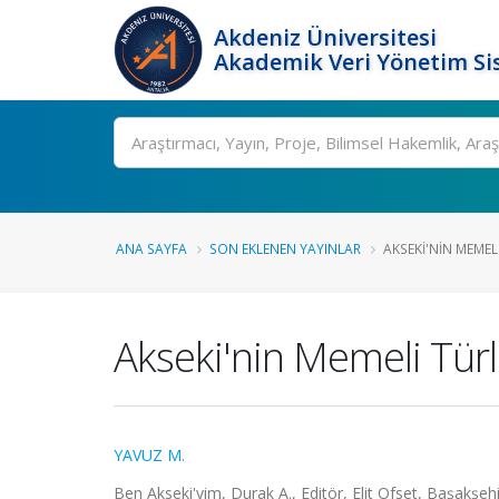
Akdeniz Üniversitesi
Akademik Veri Yönetim Si
Ara
ANA SAYFA
SON EKLENEN YAYINLAR
AKSEKI'NIN MEMEL
Akseki'nin Memeli Türl
YAVUZ M.
Ben Akseki'yim, Durak A., Editör, Elit Ofset, Başakşehi