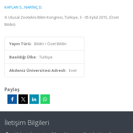
KAPLAN S.
,
NARİNÇ D.
9. Ulusal Zootekni Bilim Kongresi, Türkiye, 3 - 05 Eylül 2015, (Özet
Bildiri)
Yayın Türü:
Bildiri / Özet Bildiri
Basıldığı Ülke:
Türkiye
Akdeniz Üniversitesi Adresli:
Evet
Paylaş
İletişim Bilgileri