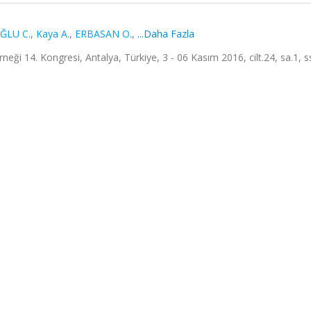
ĞLU C.
,
Kaya A.
,
ERBASAN O.
,
...Daha Fazla
neği 14. Kongresi, Antalya, Türkiye, 3 - 06 Kasım 2016, cilt.24, sa.1, s