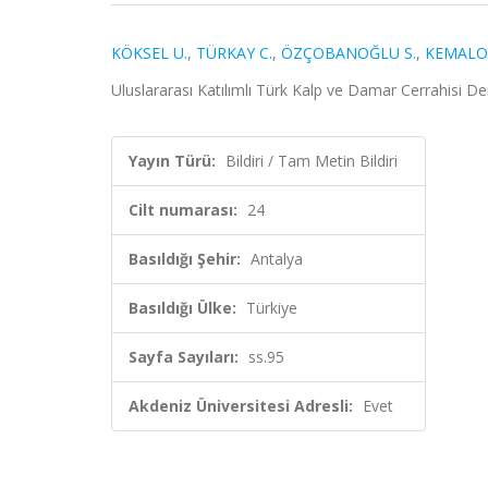
KÖKSEL U.
,
TÜRKAY C.
,
ÖZÇOBANOĞLU S.
,
KEMALO
Uluslararası Katılımlı Türk Kalp ve Damar Cerrahisi Der
Yayın Türü:
Bildiri / Tam Metin Bildiri
Cilt numarası:
24
Basıldığı Şehir:
Antalya
Basıldığı Ülke:
Türkiye
Sayfa Sayıları:
ss.95
Akdeniz Üniversitesi Adresli:
Evet