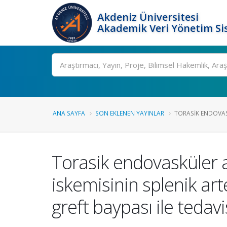
Akdeniz Üniversitesi
Akademik Veri Yönetim Si
Ara
ANA SAYFA
SON EKLENEN YAYINLAR
TORASIK ENDOVAS
Torasik endovasküler 
iskemisinin splenik art
greft baypası ile teda