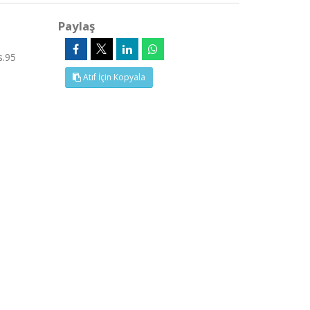
Paylaş
s.95
Atıf İçin Kopyala