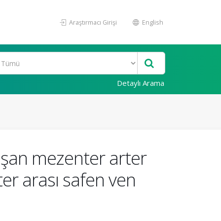
Araştırmacı Girişi
English
Detaylı Arama
uşan mezenter arter
ter arası safen ven