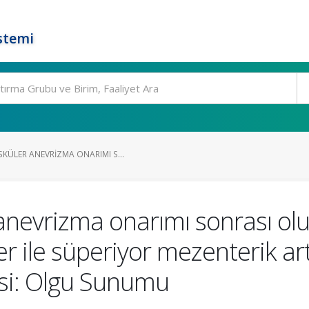
stemi
KÜLER ANEVRIZMA ONARIMI S...
anevrizma onarımı sonrası ol
er ile süperiyor mezenterik ar
visi: Olgu Sunumu