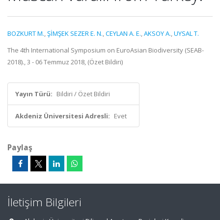
BOZKURT M.
,
ŞİMŞEK SEZER E. N.
,
CEYLAN A. E.
,
AKSOY A.
,
UYSAL T.
The 4th International Symposium on EuroAsian Biodiversity (SEAB-
2018)., 3 - 06 Temmuz 2018, (Özet Bildiri)
Yayın Türü:
Bildiri / Özet Bildiri
Akdeniz Üniversitesi Adresli:
Evet
Paylaş
İletişim Bilgileri