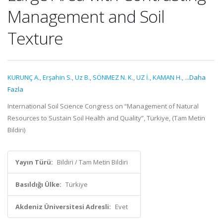
Management and Soil
Texture
KURUNÇ A.
,
Erşahin S.
,
Uz B.
,
SÖNMEZ N. K.
,
UZ İ.
,
KAMAN H.
,
...Daha
Fazla
International Soil Science Congress on “Management of Natural
Resources to Sustain Soil Health and Quality”, Türkiye, (Tam Metin
Bildiri)
Yayın Türü:
Bildiri / Tam Metin Bildiri
Basıldığı Ülke:
Türkiye
Akdeniz Üniversitesi Adresli:
Evet