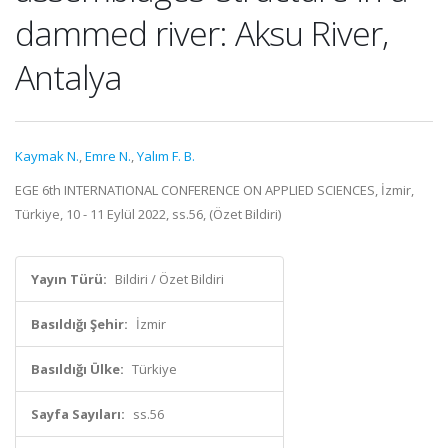
dammed river: Aksu River,
Antalya
Kaymak N.
,
Emre N.
,
Yalım F. B.
EGE 6th INTERNATIONAL CONFERENCE ON APPLIED SCIENCES, İzmir,
Türkiye, 10 - 11 Eylül 2022, ss.56, (Özet Bildiri)
Yayın Türü:
Bildiri / Özet Bildiri
Basıldığı Şehir:
İzmir
Basıldığı Ülke:
Türkiye
Sayfa Sayıları:
ss.56