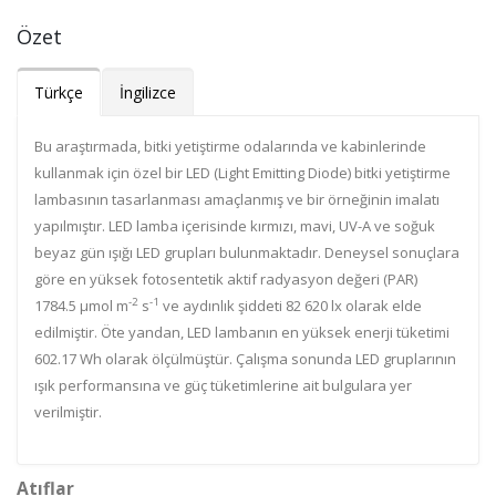
Özet
Türkçe
İngilizce
Bu araştırmada, bitki yetiştirme odalarında ve kabinlerinde
kullanmak için özel bir LED (Light Emitting Diode) bitki yetiştirme
lambasının tasarlanması amaçlanmış ve bir örneğinin imalatı
yapılmıştır. LED lamba içerisinde kırmızı, mavi, UV-A ve soğuk
beyaz gün ışığı LED grupları bulunmaktadır. Deneysel sonuçlara
göre en yüksek fotosentetik aktif radyasyon değeri (PAR)
-2
-1
1784.5 µmol m
s
ve aydınlık şiddeti 82 620 lx olarak elde
edilmiştir. Öte yandan, LED lambanın en yüksek enerji tüketimi
602.17 Wh olarak ölçülmüştür. Çalışma sonunda LED gruplarının
ışık performansına ve güç tüketimlerine ait bulgulara yer
verilmiştir.
Atıflar