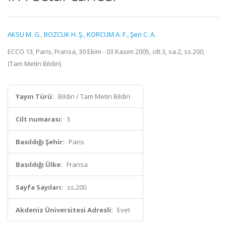
AKSU M. G.
,
BOZCUK H. Ş.
,
KORCUM A. F.
,
Şen C. A.
ECCO 13, Paris, Fransa, 30 Ekim - 03 Kasım 2005, cilt.3, sa.2, ss.200,
(Tam Metin Bildiri)
Yayın Türü:
Bildiri / Tam Metin Bildiri
Cilt numarası:
3
Basıldığı Şehir:
Paris
Basıldığı Ülke:
Fransa
Sayfa Sayıları:
ss.200
Akdeniz Üniversitesi Adresli:
Evet