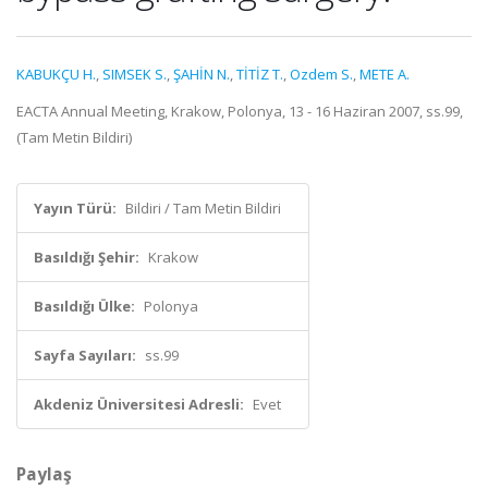
KABUKÇU H.
,
SIMSEK S.
,
ŞAHİN N.
,
TİTİZ T.
,
Ozdem S.
,
METE A.
EACTA Annual Meeting, Krakow, Polonya, 13 - 16 Haziran 2007, ss.99,
(Tam Metin Bildiri)
Yayın Türü:
Bildiri / Tam Metin Bildiri
Basıldığı Şehir:
Krakow
Basıldığı Ülke:
Polonya
Sayfa Sayıları:
ss.99
Akdeniz Üniversitesi Adresli:
Evet
Paylaş