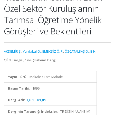
Özel Sektör Kuruluşlarının
Tarımsal Öğretime Yönelik
Görüşleri ve Beklentileri
AKDEMİR Ş.
,
Yurdakul O.
,
EMEKSİZ Ö. F.
,
ÖZÇATALBAŞ O.
,
B H.
ÇÜZF Dergisi, 1996 (Hakemli Dergi)
Yayın Türü:
Makale / Tam Makale
Basım Tarihi:
1996
Dergi Adı:
ÇÜZF Dergisi
Derginin Tarandığı İndeksler:
TR DİZİN (ULAKBİM)