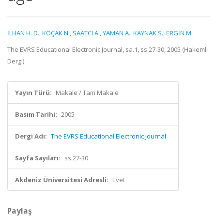
İLHAN H. D.
,
KOÇAK N.
,
SAATCI A.
,
YAMAN A.
,
KAYNAK S.
,
ERGİN M.
The EVRS Educational Electronic Journal, sa.1, ss.27-30, 2005 (Hakemli
Dergi)
Yayın Türü:
Makale / Tam Makale
Basım Tarihi:
2005
Dergi Adı:
The EVRS Educational Electronic Journal
Sayfa Sayıları:
ss.27-30
Akdeniz Üniversitesi Adresli:
Evet
Paylaş