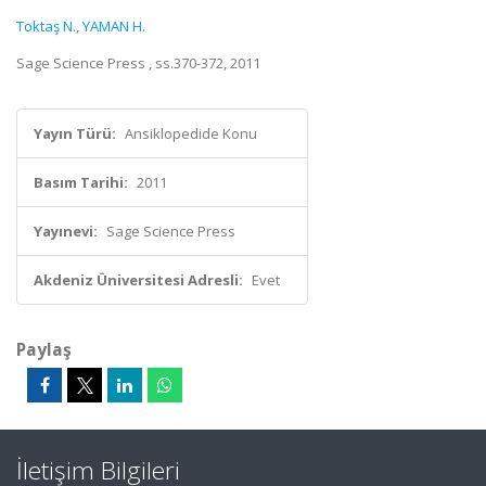
Toktaş N.
,
YAMAN H.
Sage Science Press , ss.370-372, 2011
Yayın Türü:
Ansiklopedide Konu
Basım Tarihi:
2011
Yayınevi:
Sage Science Press
Akdeniz Üniversitesi Adresli:
Evet
Paylaş
İletişim Bilgileri