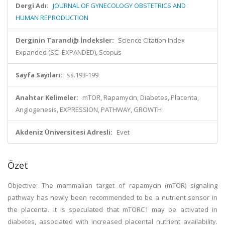
Dergi Adı:
JOURNAL OF GYNECOLOGY OBSTETRICS AND
HUMAN REPRODUCTION
Derginin Tarandığı İndeksler:
Science Citation Index
Expanded (SCI-EXPANDED), Scopus
Sayfa Sayıları:
ss.193-199
Anahtar Kelimeler:
mTOR, Rapamycin, Diabetes, Placenta,
Angiogenesis, EXPRESSION, PATHWAY, GROWTH
Akdeniz Üniversitesi Adresli:
Evet
Özet
Objective: The mammalian target of rapamycin (mTOR) signaling
pathway has newly been recommended to be a nutrient sensor in
the placenta. It is speculated that mTORC1 may be activated in
diabetes, associated with increased placental nutrient availability.