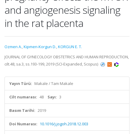
and angiogenesis signaling
in the rat placenta
Ozmen A.
,
Kipmen-Korgun D.
,
KORGUN E. T.
JOURNAL OF GYNECOLOGY OBSTETRICS AND HUMAN REPRODUCTION,
cilt.48, sa.3, ss.193-199, 2019 (SCI-Expanded, Scopus)
Yayın Türü:
Makale / Tam Makale
Cilt numarası:
48
Sayı:
3
Basım Tarihi:
2019
Doi Numarası:
10.1016/j.jogoh.2018.12.003