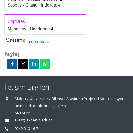
Scopus - Citation Indexes:
4
Captures
Mendeley - Readers:
14
-
see details
Paylaş
İletişim Bilgileri
Akdeniz Üniversitesi Bilimsel Araştırma Projeleri Koordinasyon
Birimi Rektörlük Binası, 07058
ANTALYA
aves@akdeniz.edu.tr
0242 310 16 71