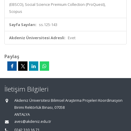
(EBSCO), Social Science Premium Collection (ProQuest),
Scopus
Sayfa Sayıları:
ss.125-143
Akdeniz Üniversitesi Adresli:
Evet
Paylaş
İletişim Bilgileri
Akdeniz Üniversitesi Bilimsel Araştırma Projeleri Koordinasyon
Birimi Rektörlük Binası, 07058
ANTALYA
aves@akdeniz.edu.tr
0242 310 16 71