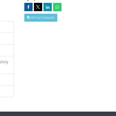
Atıf İçin Kopyala
ctory