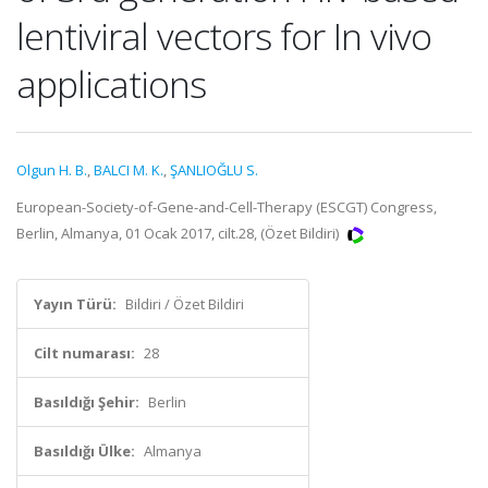
lentiviral vectors for In vivo
applications
Olgun H. B.
,
BALCI M. K.
,
ŞANLIOĞLU S.
European-Society-of-Gene-and-Cell-Therapy (ESCGT) Congress,
Berlin, Almanya, 01 Ocak 2017, cilt.28, (Özet Bildiri)
Yayın Türü:
Bildiri / Özet Bildiri
Cilt numarası:
28
Basıldığı Şehir:
Berlin
Basıldığı Ülke:
Almanya