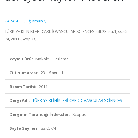
KARASU E.
,
Öğütman Ç.
TÜRKİYE KLİNİKLERİ CARDİOVASCULAR SCİENCES, cilt.23, sa.1, ss.65-
74, 2011 (Scopus)
Yayın Türü:
Makale / Derleme
Cilt numarası:
23
Sayı:
1
Basım Tarihi:
2011
Dergi Adı:
TÜRKİYE KLİNİKLERİ CARDİOVASCULAR SCİENCES
Derginin Tarandığı İndeksler:
Scopus
Sayfa Sayıları:
ss.65-74