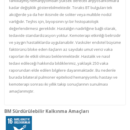
farklılaşmış hemanjiyomdan yüksek dereceli anjiyosarkomlara
kadar değişiklik gösterebilmektedir. Toraks BT bulguları tek
akciğerde ya da her ikisinde de soliter veya multible nodül
varlığıdır. Teşhis için, biyopsinin iyi bir histopatolojik
değerlendirmesi gereklidir. Hastalığın nadirliğine bağlı olarak,
tedavide standardizasyon yoktur. Kemoterapi etkinliği belirsidir
ve yaygın hastalıklarda uygulanabilir. Vasküler endotel büyüme
faktörünü bloke eden ilaçların az sayıdaki umut verici vaka
raporları ile etkili olması beklenmektedir. Hastalık ve nasıl
tedavi edileceği hakkında bildiklerimiz, yaklaşık 250 vaka
raporundan elde edilen bilgilere dayanmaktadır. Bu nedenle
burada bilateral pulmoner epitelioid hemanjiyomlu hastayı ve
kemoterapi sonrası iki yıllık takip sonuçlarının sunulması
amaçlanmıştır.
BM Sürdürülebilir Kalkınma Amaçları