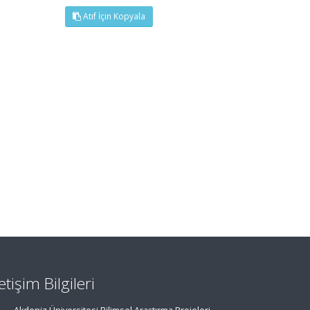
Atıf İçin Kopyala
letişim Bilgileri