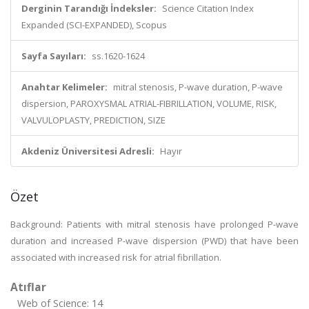
Derginin Tarandığı İndeksler:
Science Citation Index
Expanded (SCI-EXPANDED), Scopus
Sayfa Sayıları:
ss.1620-1624
Anahtar Kelimeler:
mitral stenosis, P-wave duration, P-wave
dispersion, PAROXYSMAL ATRIAL-FIBRILLATION, VOLUME, RISK,
VALVULOPLASTY, PREDICTION, SIZE
Akdeniz Üniversitesi Adresli:
Hayır
Özet
Background: Patients with mitral stenosis have prolonged P-wave
duration and increased P-wave dispersion (PWD) that have been
associated with increased risk for atrial fibrillation.
Atıflar
Web of Science: 14