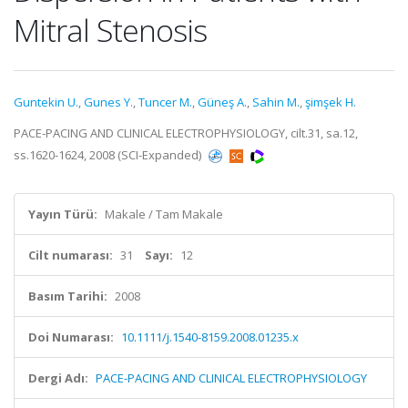
Mitral Stenosis
Guntekin U.
,
Gunes Y.
,
Tuncer M.
,
Güneş A.
,
Sahin M.
,
şimşek H.
PACE-PACING AND CLINICAL ELECTROPHYSIOLOGY, cilt.31, sa.12,
ss.1620-1624, 2008 (SCI-Expanded)
Yayın Türü:
Makale / Tam Makale
Cilt numarası:
31
Sayı:
12
Basım Tarihi:
2008
Doi Numarası:
10.1111/j.1540-8159.2008.01235.x
Dergi Adı:
PACE-PACING AND CLINICAL ELECTROPHYSIOLOGY