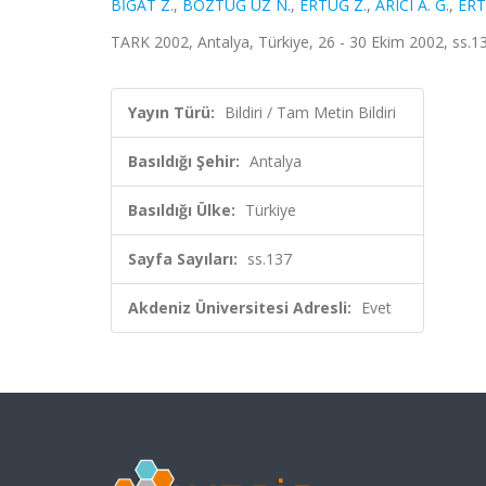
BİGAT Z.
,
BOZTUĞ UZ N.
,
ERTUĞ Z.
,
ARICI A. G.
,
ERT
TARK 2002, Antalya, Türkiye, 26 - 30 Ekim 2002, ss.13
Yayın Türü:
Bildiri / Tam Metin Bildiri
Basıldığı Şehir:
Antalya
Basıldığı Ülke:
Türkiye
Sayfa Sayıları:
ss.137
Akdeniz Üniversitesi Adresli:
Evet