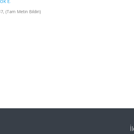
OK E.
7, (Tam Metin Bildiri)
İ