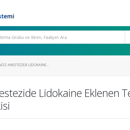
stemi
NÖZ ANESTEZIDE LIDOKAINE...
nestezide Lidokaine Eklenen 
isi