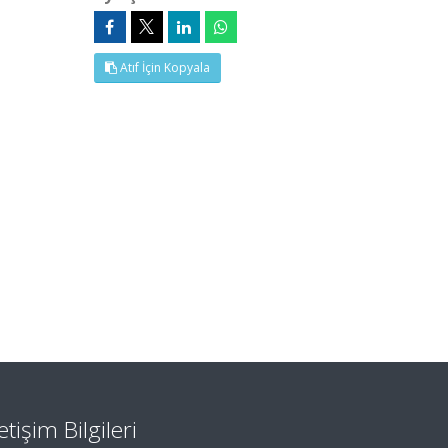
Atıf İçin Kopyala
letişim Bilgileri