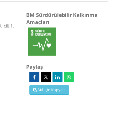
BM Sürdürülebilir Kalkınma
Amaçları
 cilt.1,
Paylaş
Atıf İçin Kopyala