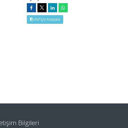
Atıf İçin Kopyala
letişim Bilgileri