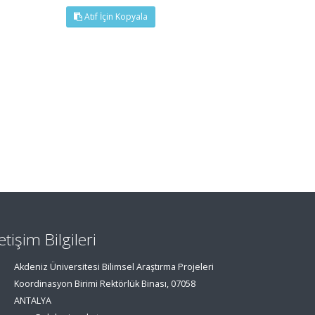
Atıf İçin Kopyala
letişim Bilgileri
Akdeniz Üniversitesi Bilimsel Araştırma Projeleri
Koordinasyon Birimi Rektörlük Binası, 07058
ANTALYA