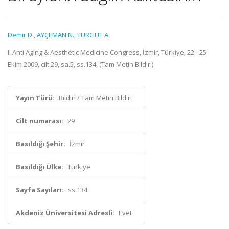
Demir D.
,
AYÇEMAN N.
,
TURGUT A.
II Anti Aging & Aesthetic Medicine Congress, İzmir, Türkiye, 22 - 25
Ekim 2009, cilt.29, sa.5, ss.134, (Tam Metin Bildiri)
Yayın Türü:
Bildiri / Tam Metin Bildiri
Cilt numarası:
29
Basıldığı Şehir:
İzmir
Basıldığı Ülke:
Türkiye
Sayfa Sayıları:
ss.134
Akdeniz Üniversitesi Adresli:
Evet