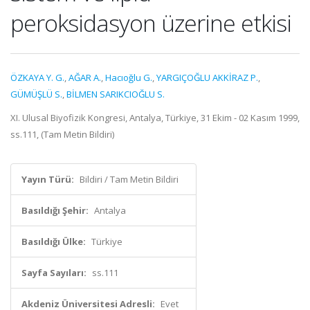
peroksidasyon üzerine etkisi
ÖZKAYA Y. G.
,
AĞAR A.
,
Hacıoğlu G.
,
YARGIÇOĞLU AKKİRAZ P.
,
GÜMÜŞLÜ S.
,
BİLMEN SARIKCIOĞLU S.
XI. Ulusal Biyofizik Kongresi, Antalya, Türkiye, 31 Ekim - 02 Kasım 1999,
ss.111, (Tam Metin Bildiri)
Yayın Türü:
Bildiri / Tam Metin Bildiri
Basıldığı Şehir:
Antalya
Basıldığı Ülke:
Türkiye
Sayfa Sayıları:
ss.111
Akdeniz Üniversitesi Adresli:
Evet