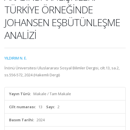
TÜRKİYE ÖRNEĞİNDE
JOHANSEN EŞBÜTÜNLEŞME
ANALİZİ
YILDIRIM N. E.
İnönü Üniversitesi Uluslararası Sosyal Bilimler Dergisi, cilt.13, sa.2,
ss.556-572, 2024 (Hakemli Dergi)
Yayın Türü:
Makale / Tam Makale
Cilt numarası:
13
Sayı:
2
Basım Tarihi:
2024