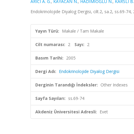
ARICI A. G.
,
KAYACAN N.
,
HADİMİOĞLU N.
,
KARSLI B.
Endokrinolojide Diyalog Dergisi, cilt.2, sa.2, ss.69-74
Yayın Türü:
Makale / Tam Makale
Cilt numarası:
2
Sayı:
2
Basım Tarihi:
2005
Dergi Adı:
Endokrinolojide Diyalog Dergisi
Derginin Tarandığı İndeksler:
Other Indexes
Sayfa Sayıları:
ss.69-74
Akdeniz Üniversitesi Adresli:
Evet