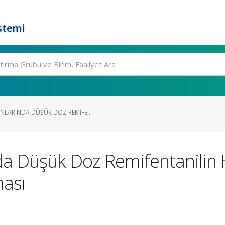
stemi
NLARINDA DÜŞÜK DOZ REMIFE...
nda Düşük Doz Remifentanili
ması