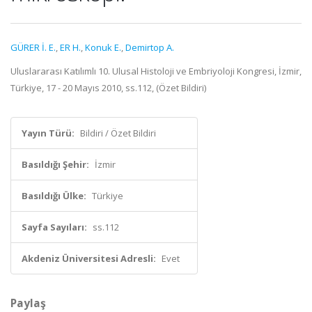
GÜRER İ. E.
,
ER H.
,
Konuk E.
,
Demirtop A.
Uluslararası Katılımlı 10. Ulusal Histoloji ve Embriyoloji Kongresi, İzmir,
Türkiye, 17 - 20 Mayıs 2010, ss.112, (Özet Bildiri)
Yayın Türü:
Bildiri / Özet Bildiri
Basıldığı Şehir:
İzmir
Basıldığı Ülke:
Türkiye
Sayfa Sayıları:
ss.112
Akdeniz Üniversitesi Adresli:
Evet
Paylaş