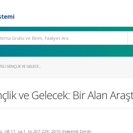
stemi
TELI GENÇLIK VE GELECE...
ençlik ve Gelecek: Bir Alan Araş
si, cilt.11, sa.1, ss.207-229, 2010 (Hakemli Dergi)