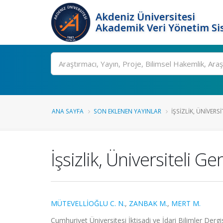
Akdeniz Üniversitesi
Akademik Veri Yönetim Si
Ara
ANA SAYFA
SON EKLENEN YAYINLAR
İŞSIZLIK, ÜNIVERSI
İşsizlik, Üniversiteli G
MÜTEVELLİOĞLU C. N.
,
ZANBAK M.
,
MERT M.
Cumhuriyet Üniversitesi İktisadi ve İdari Bilimler Dergi