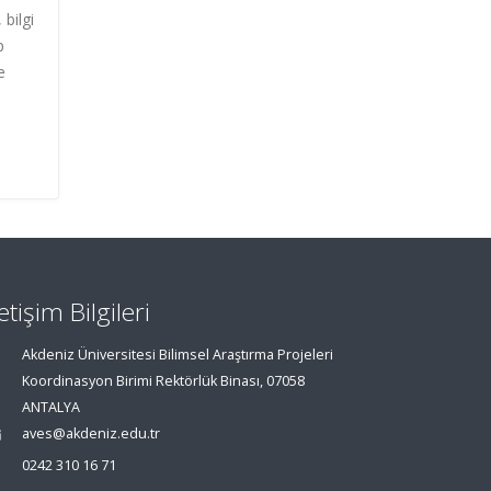
bilgi
p
e
letişim Bilgileri
Akdeniz Üniversitesi Bilimsel Araştırma Projeleri
Koordinasyon Birimi Rektörlük Binası, 07058
ANTALYA
aves@akdeniz.edu.tr
0242 310 16 71