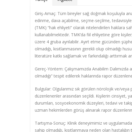
Giriş-Amaç: Tüm bireyler sağ doğmak koşuluyla an
edinme, dava açabilme, seçme-seçilme, tedavisiyle 
(TMK) “hak ehliyeti” olarak nitelendirilen haklara sahi
kullanabilmektedir. TMK’da fiil ehliyetine göre kişiler; 
üzere 4 gruba ayrılabilir. Ayırt etme gücünden şüphel
olmadığı, kısıtlanmasının gerekli olup olmadığı hus
literatüre katkı sağlamak ve farkındalığı arttırmak am
Gereç-Yöntem: Çalışmamızda Anabilim Dalımızda adli
olmadığı” tespit edilerek haklarında rapor düzenlene
Bulgular: Olgularımız sık görülen nörolojik ve/veya p
düzenlenenler arasından seçildi. Kişilerin cinsiyet, ya
durumları, sosyoekonomik düzeyleri, tedavi ve takip
uzman hekimlerden görüş alınarak rapor düzenlenmi
Tartışma-Sonuç: Klinik deneyimimiz ve uygulamadaki
sahip olmadığı, kısıtlanmaya neden olan hastalığın tü