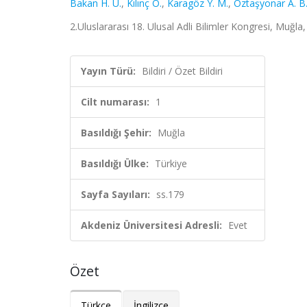
Bakan H. U.
,
Kılınç O.
,
Karagöz Y. M.
,
Öztaşyonar A. B
2.Uluslararası 18. Ulusal Adli Bilimler Kongresi, Muğla, 
Yayın Türü:
Bildiri / Özet Bildiri
Cilt numarası:
1
Basıldığı Şehir:
Muğla
Basıldığı Ülke:
Türkiye
Sayfa Sayıları:
ss.179
Akdeniz Üniversitesi Adresli:
Evet
Özet
Türkçe
İngilizce