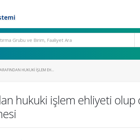
stemi
RAFINDAN HUKUKI IŞLEM EH...
an hukuki işlem ehliyeti olup
mesi