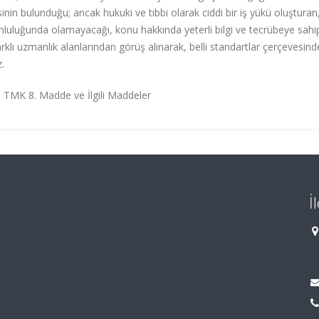
in bulunduğu; ancak hukuki ve tıbbi olarak ciddi bir iş yükü oluşturan, 
mluluğunda olamayacağı, konu hakkında yeterli bilgi ve tecrübeye sahi
rklı uzmanlık alanlarından görüş alınarak, belli standartlar çerçevesind
.
ti, TMK 8. Madde ve İlgili Maddeler
İ