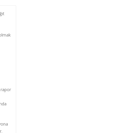
ğıt
r olmak
 rapor
unda
syona
r.