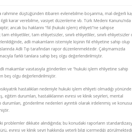
a rahmine düştüğünden itibaren evlenebilme-boşanma, mal-değerli ka
ilgili karar verebilme, vasiyet düzenleme vb. Türk Medeni Kanunu’nda
ptir; ancak bu haklarını “fiil (hukuki işlem) ehliyeti”ne sahipse
tam ehliyetliler, tam ehliyetsizler, sınırlı ehliyetliler, sınırlı ehliyetsizle
enildiğinde, adli makamların istemiyle kişinin fiil ehliyetine sahip olup
uslarında Adli Tıp tarafından rapor düzenlenmektedir. Çalışmamızda
acıyla farklı tanılara sahip beş olgu değerlendirilmiştir.
 makamlar vasıtasıyla gönderilen ve “hukuki işlem ehliyetine sahip
n beş olgu değerlendirilmiştir.
sikiyatrik hastalıkları nedeniyle hukuki işlem ehliyeti olmadığı yönünde
ş, eğitim durumları, hastalıklarının evresi ve klinik seyirleri, mental
 durumları, gönderilme nedenleri ayrıntılı olarak irdelenmiş ve konus
ştir.
 problemler dikkate alındığında; bu konudaki raporların standardiza
rü, evresi ve klinik seyri hakkında yeterli bilgi içermediği görülmektedi