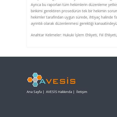
Ayrıca bu raporları tüm hekimlerin düzenleme yetkisin
birikimi gerektiren prosedürün tek bir hekimin soru
hekimler tarafından uygun sürede, ihtiyaç halinde fa
ayrıntılı olarak düzenlenmesi gerektiği kanaatindeyiz
Anahtar Kelimeler: Hukuki İşlem Ehliyeti, Fiil Ehliye
Ana Sayfa
|
AVESİS Hakkında
|
İletişim